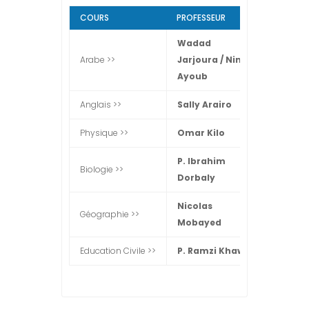
COURS
PROFESSEUR
COURS
Wadad
Arabe >>
Jarjoura / Nina
Français
Ayoub
Anglais >>
Sally Arairo
Mathéma
Physique >>
Omar Kilo
Chimie 
P. Ibrahim
Biologie >>
Histoire 
Dorbaly
Nicolas
Géographie >>
Sport >>
Mobayed
Education Civile >>
P. Ramzi Khawli