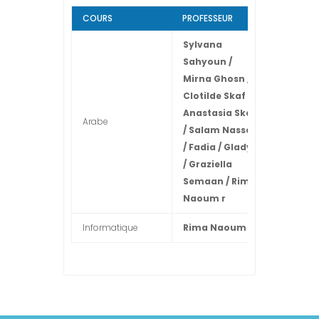
COURS
PROFESSEUR
COURS
Sylvana
Sahyoun /
Mirna Ghosn /
Clotilde Skaf /
Anastasia Skaf
Arabe
Françai
/ Salam Nasseh
/ Fadia / Gladys
/ Graziella
Semaan / Rima
Naoum r
Informatique
Rima Naoum