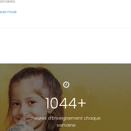
annières.
ead more.
1573
+
Heures d’Enseignement chaque
semaine