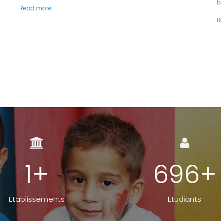
b
Read more.
R
1
+
1048
+
Établissements
Étudiants