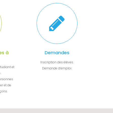
es à
Demandes
Inscription des élèves.
tudiant et
Demande d’emploi.
.
ersonnes
er et de
açons.