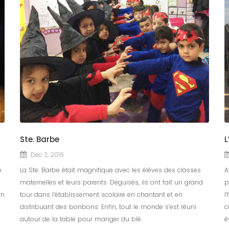
Ste. Barbe
L
Dec 3, 2016
e
La Ste. Barbe était magnifique avec les élèves des classes
A
maternelles et leurs parents. Déguisés, ils ont fait un grand
p
an
tour dans l’établissement scolaire en chantant et en
l
distribuant des bonbons. Enfin, tout le monde s’est réuni
c
autour de la table pour manger du blé.
é